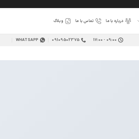
درباره با ما
تماس با ما
وبلاگ
WHATSAPP
09109502375
09:00 - 17:00