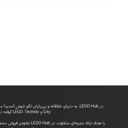
City و LEGO Technic گرفته تا سری‌های خاص و کمیاب، LEGO-Hub بستری حرفه‌ای برای علاقه‌مندان به لگو در تمام سنین فراهم کرده است.
با هدف ارائه تجربه‌ای م