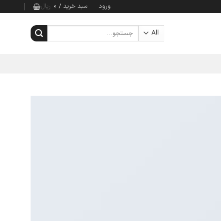
ورود
سبد خرید /
0
ریال
جستجو
برای: