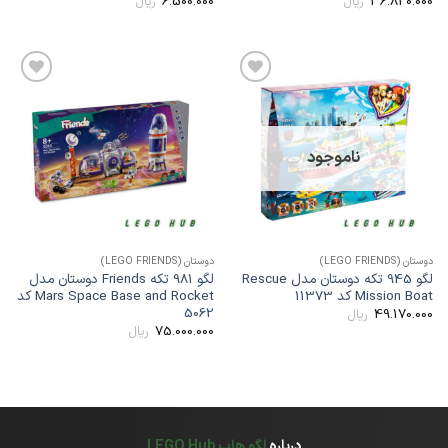
6.500.000
36.820.00
ریال
ریال
افزودن
افزودن
به
به
علاقه
علاقه
مندی
مندی
ها
ها
ناموجود
وستان (LEGO FRIENDS)
دوستان (LEGO FRIENDS)
لگو 945 تکه دوستان مدل Rescue
لگو 981 تکه Friends دوستان مدل
Mission Boa کد 11373
Mars Space Base and Rocket کد
5062
49.170.00
ریال
75.000.000
ریال
درباره
لگو هاب LEGO Hub