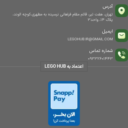
آدرس
تهران، هفت تیر، قائم مقام فراهانی نرسیده به مطهری،کوچه الوند،
پلاک 14، واحد3
ایمیل
LEGOHUB.IR@GMAIL.COM
شماره تماس
09332601443
اعتماد به LEGO HUB