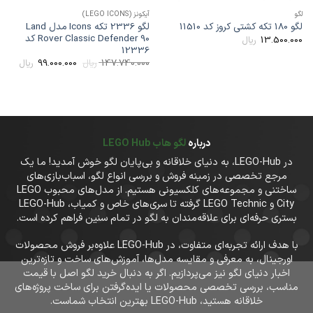
گو
آیکونز (LEGO ICONS)
لگو 2336 تکه Icons مدل Land
گو 180 تکه کشتی کروز کد 11510
Rover Classic Defender 90 کد
13.500.00
ریال
12336
قیمت
قیمت
99.000.000
147.740.000
ریال
ریال
اصلی
فعلی
147.740.000 ریال
بود.
است.
درباره
لگو هاب LEGO Hub
در LEGO-Hub، به دنیای خلاقانه و بی‌پایان لگو خوش آمدید! ما یک
مرجع تخصصی در زمینه فروش و بررسی انواع لگو، اسباب‌بازی‌های
ساختنی و مجموعه‌های کلکسیونی هستیم. از مدل‌های محبوب LEGO
City و LEGO Technic گرفته تا سری‌های خاص و کمیاب، LEGO-Hub
بستری حرفه‌ای برای علاقه‌مندان به لگو در تمام سنین فراهم کرده است.
با هدف ارائه تجربه‌ای متفاوت، در LEGO-Hub علاوه‌بر فروش محصولات
اورجینال، به معرفی و مقایسه مدل‌ها، آموزش‌های ساخت و تازه‌ترین
اخبار دنیای لگو نیز می‌پردازیم. اگر به دنبال خرید لگو اصل با قیمت
مناسب، بررسی تخصصی محصولات یا ایده‌گرفتن برای ساخت پروژه‌های
خلاقانه هستید، LEGO-Hub بهترین انتخاب شماست.