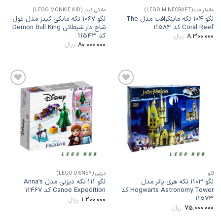
اینکرافت (LEGO MINECRAFT)
مانکی کیدز (LEGO MONKIE KID)
لگو 104 تکه ماینکرافت مدل The
لگو 1067 تکه مانکی کیدز مدل غول
Coral Ree کد 11584
شاخ دار شیطانی Demon Bull King
کد 11543
8.300.00
ریال
80.000.000
ریال
افزودن
افزودن
به
به
علاقه
علاقه
مندی
مندی
ها
ها
گو
دیزنی (LEGO DISNEY)
لگو 1103 تکه هری پاتر مدل
لگو 111 تکه دیزنی مدل Anna’s
Hogwarts Astronomy Tower کد
Canoe Expedition کد 11467
1157
1.200.000
ریال
75.000.00
ریال