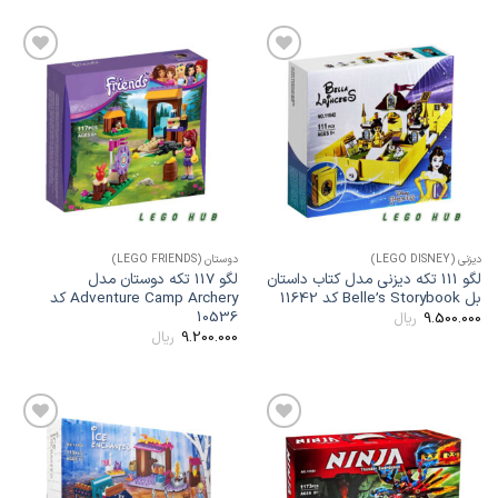
افزودن
افزودن
به
به
علاقه
علاقه
مندی
مندی
ها
ها
یزنی (LEGO DISNEY)
دوستان (LEGO FRIENDS)
لگو 111 تکه دیزنی مدل کتاب داستان
لگو 117 تکه دوستان مدل
ل Belle’s Storybook کد 11642
Adventure Camp Archery کد
10536
9.500.00
ریال
9.200.000
ریال
افزودن
افزودن
به
به
علاقه
علاقه
مندی
مندی
ها
ها