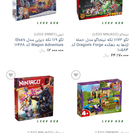
ینجاگو (LEGO NINJAGO)
دیزنی (LEGO DISNEY)
لگو 1173 تکه نینجاگو مدل حمله
لگو 119 تکه دیزنی مدل Elsa’s
اژدها به دهکده Dragon’s Forge کد
Wagon Adventure کد 11468
1058
12.000.000
ریال
64.170.00
ریال
افزودن
افزودن
به
به
علاقه
علاقه
مندی
مندی
ها
ها
وستان (LEGO FRIENDS)
نینجاگو (LEGO NINJAGO)