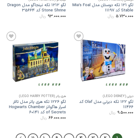
لگو 121 تکه دوستان مدل Mia’s Foal
لگو 1212 تکه نینجاگو مدل Dragon
Stabl کد 11197
Stone Shrine کد 35664
93.000.000
5.730.00
ریال
ریال
افزودن
افزودن
به
به
علاقه
علاقه
مندی
مندی
ها
ها
یزنی (LEGO DISNEY)
هری پاتر (LEGO HARRY POTTER)
لگو 122 تکه دیزنی مدل Olaf کد
لگو 1226 تکه هری پاتر مدل تالار
1146
اسرار هاگواتز Hogwarts Chamber
of Secrets کد 60141
9.500.00
ریال
66.000.000
ریال