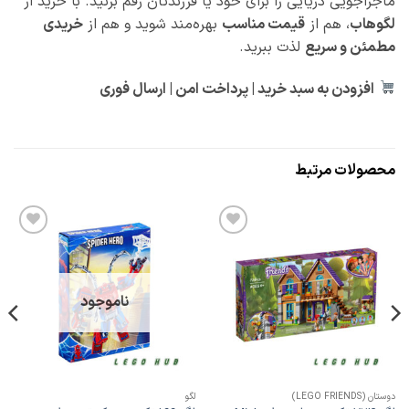
ماجراجویی دریایی را برای خود یا فرزندتان رقم بزنید. با خرید از
لگوهاب
، هم از
قیمت مناسب
بهره‌مند شوید و هم از
خریدی
مطمئن و سریع
لذت ببرید.
افزودن به سبد خرید | پرداخت امن | ارسال فوری
محصولات مرتبط
افزودن
افزودن
به
به
علاقه
علاقه
مندی
مندی
ها
ها
ناموجود
وستان (LEGO FRIENDS)
لگو
هری پاتر