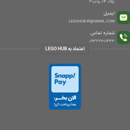
پلاک 14، واحد3
ایمیل
LEGOHUB.IR@GMAIL.COM
شماره تماس
09332601443
اعتماد به LEGO HUB