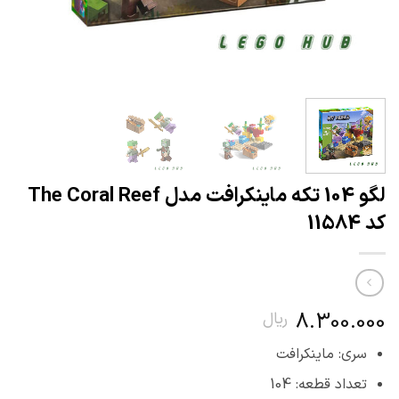
لگو 104 تکه ماینکرافت مدل The Coral Reef
کد 11584
8.300.000
ریال
سری: ماینکرافت
تعداد قطعه: 104