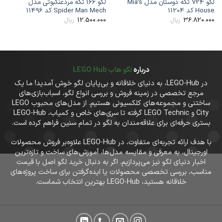
لگو 724 تکه دوستان مدل Mia’s
لگو 166 تکه مردعنکبوتی مدل
Hous کد 11204
Spider Man Mech کد 11496
nt
کد 68
12.500.000
36.820.00
ریال
ریال
00
درباره
لگو هاب LEGO Hub
در LEGO-Hub، به دنیای خلاقانه و بی‌پایان لگو خوش آمدید! ما یک
مرجع تخصصی در زمینه فروش و بررسی انواع لگو، اسباب‌بازی‌های
ساختنی و مجموعه‌های کلکسیونی هستیم. از مدل‌های محبوب LEGO
City و LEGO Technic گرفته تا سری‌های خاص و کمیاب، LEGO-Hub
بستری حرفه‌ای برای علاقه‌مندان به لگو در تمام سنین فراهم کرده است.
با هدف ارائه تجربه‌ای متفاوت، در LEGO-Hub علاوه‌بر فروش محصولات
اورجینال، به معرفی و مقایسه مدل‌ها، آموزش‌های ساخت و تازه‌ترین
اخبار دنیای لگو نیز می‌پردازیم. اگر به دنبال خرید لگو اصل با قیمت
مناسب، بررسی تخصصی محصولات یا ایده‌گرفتن برای ساخت پروژه‌های
خلاقانه هستید، LEGO-Hub بهترین انتخاب شماست.