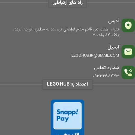
راه های ارتباطی
آدرس
تهران، هفت تیر، قائم مقام فراهانی نرسیده به مطهری،کوچه الوند،
پلاک 14، واحد3
ایمیل
LEGOHUB.IR@GMAIL.COM
شماره تماس
09332601443
اعتماد به LEGO HUB