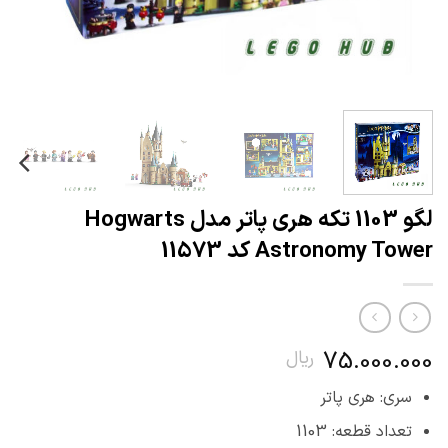
لگو 1103 تکه هری پاتر مدل Hogwarts
Astronomy Tower کد 11573
75.000.000
ریال
سری: هری پاتر
تعداد قطعه: 1103