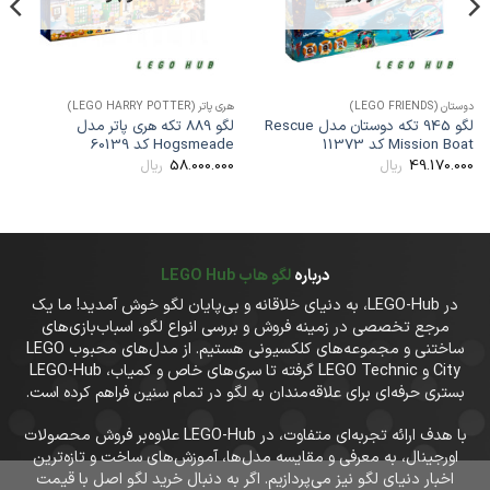
وستان (LEGO FRIENDS)
هری پاتر (LEGO HARRY POTTER)
ماینکر
لگو 945 تکه دوستان مدل Rescue
لگو 889 تکه هری پاتر مدل
Mission Boa کد 11373
Hogsmeade کد 60139
Reef
00
58.000.000
49.170.00
ریال
ریال
درباره
لگو هاب LEGO Hub
در LEGO-Hub، به دنیای خلاقانه و بی‌پایان لگو خوش آمدید! ما یک
مرجع تخصصی در زمینه فروش و بررسی انواع لگو، اسباب‌بازی‌های
ساختنی و مجموعه‌های کلکسیونی هستیم. از مدل‌های محبوب LEGO
City و LEGO Technic گرفته تا سری‌های خاص و کمیاب، LEGO-Hub
بستری حرفه‌ای برای علاقه‌مندان به لگو در تمام سنین فراهم کرده است.
با هدف ارائه تجربه‌ای متفاوت، در LEGO-Hub علاوه‌بر فروش محصولات
اورجینال، به معرفی و مقایسه مدل‌ها، آموزش‌های ساخت و تازه‌ترین
اخبار دنیای لگو نیز می‌پردازیم. اگر به دنبال خرید لگو اصل با قیمت