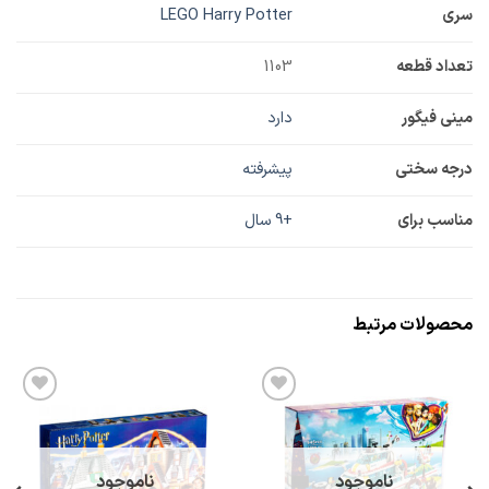
سری
LEGO Harry Potter
تعداد قطعه
1103
مینی فیگور
دارد
درجه سختی
پیشرفته
مناسب برای
+9 سال
محصولات مرتبط
افزودن
افزودن
به
به
علاقه
علاقه
مندی
مندی
ها
ها
ناموجود
ناموجود