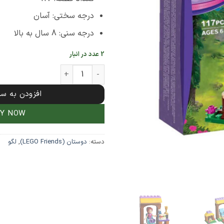
درجه سختی: آسان
درجه سنی: 8 سال به بالا
2 عدد در انبار
لگو 117 تکه دوستان مدل Adventure Camp Archery کد 10536 عدد
افزودن به سب
UY NOW
دسته:
دوستان (LEGO Friends)
,
لگو