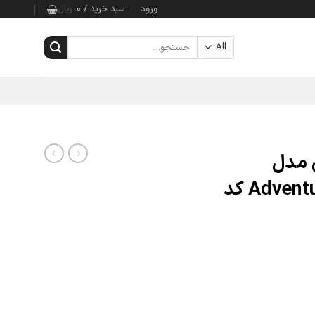
ورود
سبد خرید /
0
ریال
جستجو
برای:
ان مدل
Adventure Camp Archery کد