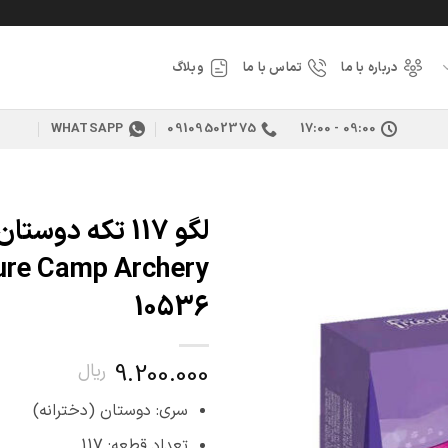
درباره با ما
تماس با ما
وبلاگ
WHATSAPP
09109502375
09:00 - 17:00
لگو 117 تکه دوست
افزودن
به
علاقه
10536
مندی
ها
9.200.000
ریال
سری: دوستان (دخترانه)
تعداد قطعه: 117