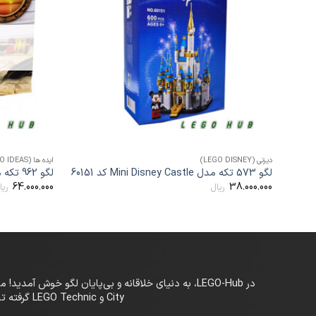
مندی
ها
+
دیزنی (LEGO DISNEY)
ایده ها (LEGO IDEAS)
لگو 573 تکه مدل Mini Disney Castle کد 60151
لگو 962 تکه مدل Ship in a Bottle کد 11050
64.000.000
38.000.000
ریال
ریا
City و LEGO Technic گرفته تا سری‌های خاص و کمیاب، LEGO-Hub بستری حرفه‌ای برای علاقه‌مندان به لگو در تمام سنین فراهم کرده است.