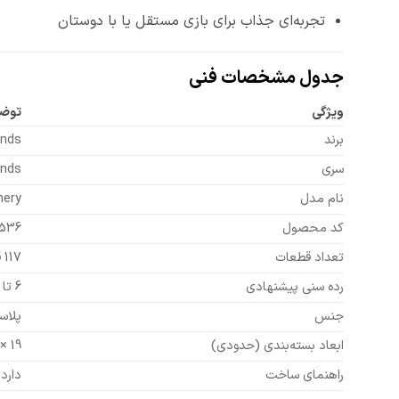
تجربه‌ای جذاب برای بازی مستقل یا با دوستان
جدول مشخصات فنی
ویژگی
توض
برند
ends
سری
ends
نام مدل
hery
کد محصول
0536
تعداد قطعات
117 قطعه
رده سنی پیشنهادی
6 تا 12 سال
جنس
پلاستیک 
ابعاد بسته‌بندی (حدودی)
19 × 14 × 5 سانتی‌متر
راهنمای ساخت
دارد