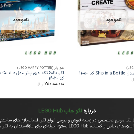
مندی
ها
ناموجود
ناموجود
+
هری پاتر (LEGO HARRY POTTER)
لگو 6020 تکه هری پا
کد 16020
ل
250.000.000
ریال
درباره
لگو هاب LEGO Hub