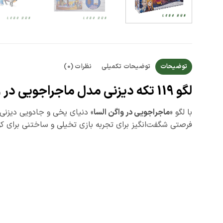
توضیحات
توضیحات تکمیلی
نظرات (0)
لگو 119 تکه دیزنی مدل ماجراجویی در واگن السا – Elsa’s Wagon Adventure کد 11468
با لگو «
ماجراجویی در واگن السا
» دنیای یخی و جادویی دیزنی را به خانه بیاورید! ا
فرصتی شگفت‌انگیز برای تجربه بازی تخیلی و ساختنی برای کو