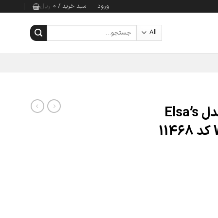
ورود
سبد خرید /
0
ریال
جستجو
برای:
لگو 119 تکه دیزنی مدل Elsa’s