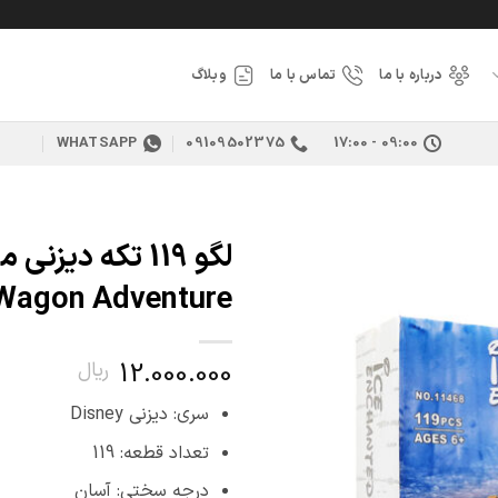
درباره با ما
تماس با ما
وبلاگ
WHATSAPP
09109502375
09:00 - 17:00
افزودن
Wagon Adventure کد 11468
به
علاقه
مندی
ها
12.000.000
ریال
سری: دیزنی Disney
تعداد قطعه: 119
درجه سختی: آسان