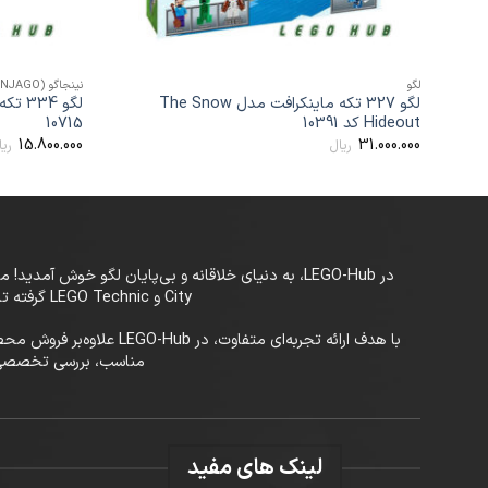
+
لگو
نینجاگو (LEGO NINJAGO)
لگو 327 تکه ماینکرافت مدل The Snow
Hideout کد 10391
10715
15.800.000
31.000.000
ریال
ریا
City و LEGO Technic گرفته تا سری‌های خاص و کمیاب، LEGO-Hub بستری حرفه‌ای برای علاقه‌مندان به لگو در تمام سنین فراهم کرده است.
با هدف ارائه تجربه‌ای م
مناسب، بررسی تخصصی محصولات ی
لینک های مفید