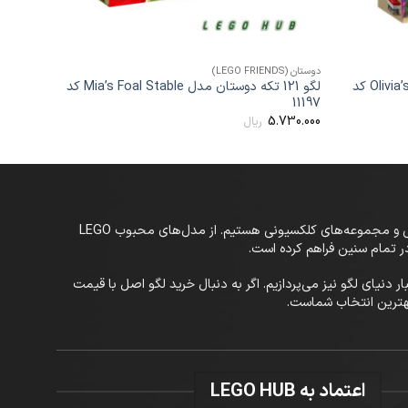
+
+
دوستان (LEGO FRIENDS)
ماینکرافت (O MINECRAFT
لگو 84 تکه دوستان مدل Olivia’s Hamster کد
لگو 121 تکه دوستان مدل Mia’s Foal Stable کد
11477
11197
000.000
5.730.000
ریال
در LEGO-Hub، به دنیای خلاقانه و بی‌پایان لگو خوش آمدید! ما یک مرجع تخصصی در زمینه فروش و بررسی انواع لگو، اسباب‌بازی‌های ساختنی و مجموعه‌های کلکسیونی هستیم. از مدل‌های محبوب LEGO
 تازه‌ترین اخبار دنیای لگو نیز می‌پردازیم. اگر به دنبال خرید لگو اصل با قیمت
اعتماد به LEGO HUB