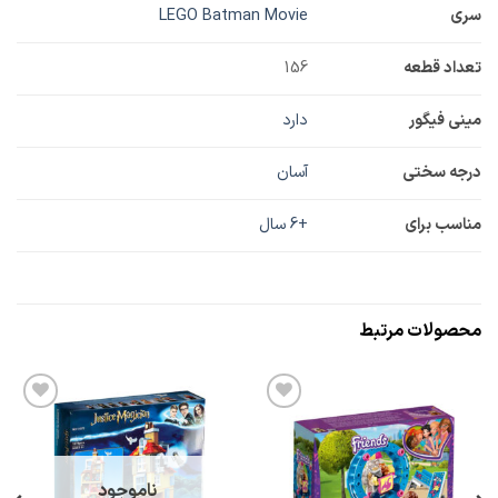
سری
LEGO Batman Movie
تعداد قطعه
156
مینی فیگور
دارد
درجه سختی
آسان
مناسب برای
+6 سال
محصولات مرتبط
افزودن
افزودن
به
به
علاقه
علاقه
مندی
مندی
ها
ها
ناموجود