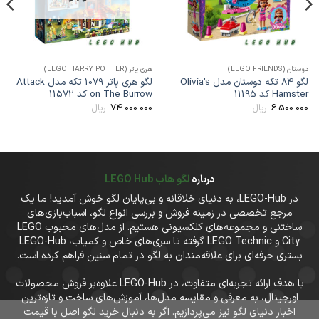
وستان (LEGO FRIENDS)
هری پاتر (LEGO HARRY POTTER)
دوستان
لگو 84 تکه دوستان مدل Olivia’s
لگو هری پاتر 1079 تکه مدل Attack
Hamste کد 11195
on The Burrow کد 11572
oat
00
74.000.000
6.500.00
ریال
ریال
درباره
لگو هاب LEGO Hub
در LEGO-Hub، به دنیای خلاقانه و بی‌پایان لگو خوش آمدید! ما یک
مرجع تخصصی در زمینه فروش و بررسی انواع لگو، اسباب‌بازی‌های
ساختنی و مجموعه‌های کلکسیونی هستیم. از مدل‌های محبوب LEGO
City و LEGO Technic گرفته تا سری‌های خاص و کمیاب، LEGO-Hub
بستری حرفه‌ای برای علاقه‌مندان به لگو در تمام سنین فراهم کرده است.
با هدف ارائه تجربه‌ای متفاوت، در LEGO-Hub علاوه‌بر فروش محصولات
اورجینال، به معرفی و مقایسه مدل‌ها، آموزش‌های ساخت و تازه‌ترین
اخبار دنیای لگو نیز می‌پردازیم. اگر به دنبال خرید لگو اصل با قیمت