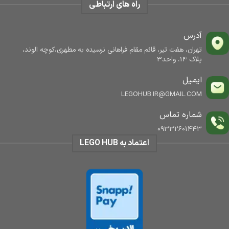
راه های ارتباطی
آدرس
تهران، هفت تیر، قائم مقام فراهانی نرسیده به مطهری،کوچه الوند،
پلاک 14، واحد3
ایمیل
LEGOHUB.IR@GMAIL.COM
شماره تماس
09332601443
اعتماد به LEGO HUB