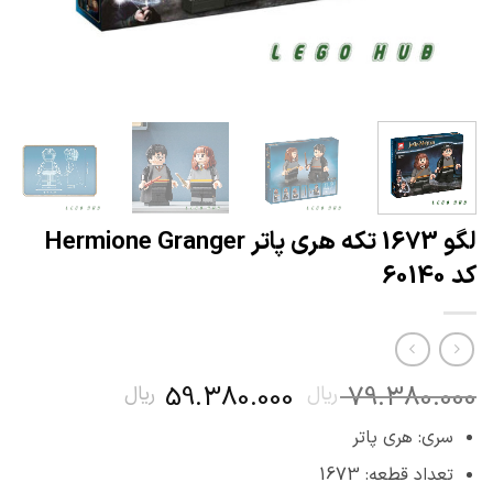
لگو 1673 تکه هری پاتر Hermione Granger
کد 60140
قیمت
قیمت
59.380.000
79.380.000
ریال
ریال
اصلی
فعلی
سری: هری پاتر
79.380.000 ریال
00
بود.
است.
تعداد قطعه: 1673