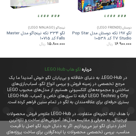
وستان (LEGO FRIENDS)
نینجاگو (LEGO NINJAGO)
دوستان
لگو 197 تکه دوستان مدل Pop Star
لگو 334 تکه نینجاگو مدل Master
TV Studi کد 10538
Falls کد 10715
oat
00
15.800.000
16.900.00
ریال
ریال
درباره
لگو هاب LEGO Hub
در LEGO-Hub، به دنیای خلاقانه و بی‌پایان لگو خوش آمدید! ما یک
مرجع تخصصی در زمینه فروش و بررسی انواع لگو، اسباب‌بازی‌های
ساختنی و مجموعه‌های کلکسیونی هستیم. از مدل‌های محبوب LEGO
City و LEGO Technic گرفته تا سری‌های خاص و کمیاب، LEGO-Hub
بستری حرفه‌ای برای علاقه‌مندان به لگو در تمام سنین فراهم کرده است.
با هدف ارائه تجربه‌ای متفاوت، در LEGO-Hub علاوه‌بر فروش محصولات
اورجینال، به معرفی و مقایسه مدل‌ها، آموزش‌های ساخت و تازه‌ترین
اخبار دنیای لگو نیز می‌پردازیم. اگر به دنبال خرید لگو اصل با قیمت
مناسب، بررسی تخصصی محصولات یا ایده‌گرفتن برای ساخت پروژه‌های