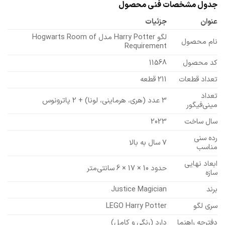
جدول مشخصات فنی محصول
عنوان
جزئیات
لگو Harry Potter مدل Hogwarts Room of
نام محصول
Requirement
کد محصول
11568
تعداد قطعات
211 قطعه
تعداد
3 عدد (هری، هرماینی، لونا) + 2 پاترونوس
مینی‌فیگور
سال ساخت
2023
رده سنی
۷ سال به بالا
مناسب
ابعاد نهایی
حدود 10 × 17 × 6 سانتی‌متر
سازه
برند
Justice Magician
سری لگو
LEGO Harry Potter
دفترچه راهنما
دارد (رنگی و کامل)