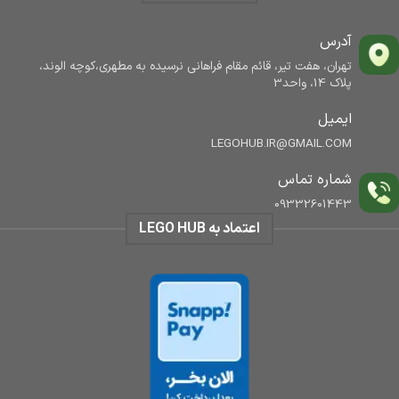
آدرس
تهران، هفت تیر، قائم مقام فراهانی نرسیده به مطهری،کوچه الوند،
پلاک 14، واحد3
ایمیل
LEGOHUB.IR@GMAIL.COM
شماره تماس
09332601443
اعتماد به LEGO HUB