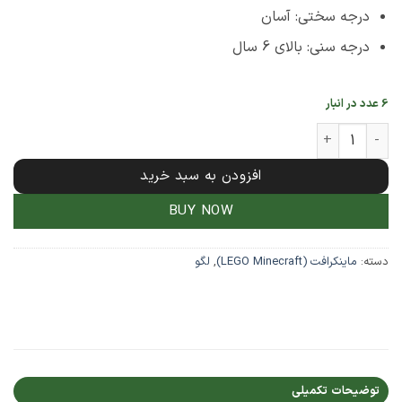
درجه سختی: آسان
درجه سنی: بالای 6 سال
6 عدد در انبار
 248 تکه ماینکرافت مدل جزیره گنج My World کد 11136 عدد
افزودن به سبد خرید
BUY NOW
دسته:
ماینکرافت (LEGO Minecraft)
,
لگو
توضیحات تکمیلی