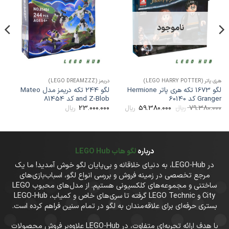
علاقه
علاقه
مندی
مندی
ها
ها
ناموجود
ری پاتر (LEGO HARRY POTTER)
دریمز (LEGO DREAMZZZ)
دیزنی (
لگو 1673 تکه هری پاتر Hermione
لگو 244 تکه دریمز مدل Mateo
Grange کد 60140
and Z-Blob کد 81454
der
قیمت
قیمت
00
23.000.000
59.380.000
79.380.00
ریال
ریال
ریال
اصلی
فعلی
79.380.000 ریال
59.380.000 ریال
بود.
است.
درباره
لگو هاب LEGO Hub
در LEGO-Hub، به دنیای خلاقانه و بی‌پایان لگو خوش آمدید! ما یک
مرجع تخصصی در زمینه فروش و بررسی انواع لگو، اسباب‌بازی‌های
ساختنی و مجموعه‌های کلکسیونی هستیم. از مدل‌های محبوب LEGO
City و LEGO Technic گرفته تا سری‌های خاص و کمیاب، LEGO-Hub
بستری حرفه‌ای برای علاقه‌مندان به لگو در تمام سنین فراهم کرده است.
با هدف ارائه تجربه‌ای متفاوت، در LEGO-Hub علاوه‌بر فروش محصولات