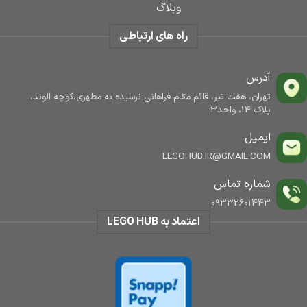
وبلاگ
راه های ارتباطی
آدرس
تهران، هفت تیر، قائم مقام فراهانی نرسیده به مطهری،کوچه الوند،
پلاک 14، واحد3
ایمیل
LEGOHUB.IR@GMAIL.COM
شماره تماس
09332601443
اعتماد به LEGO HUB