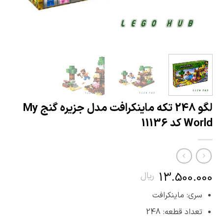
لگو 248 تکه ماینکرافت مدل جزیره گنج My
World کد 11136
13.500.000
ریال
سری: ماینکرافت
تعداد قطعه: 248