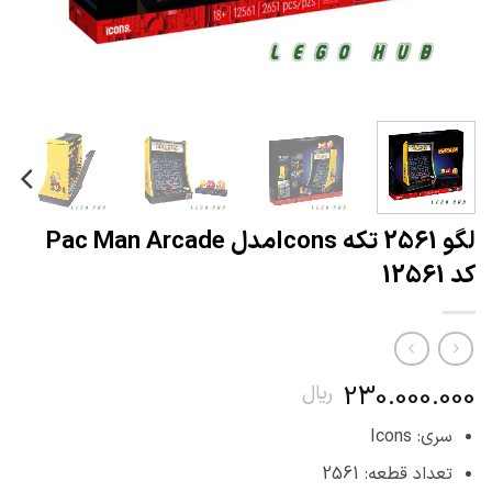
لگو 2561 تکه Iconsمدل Pac Man Arcade
کد 12561
230.000.000
ریال
سری: Icons
تعداد قطعه: 2561