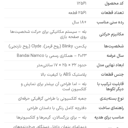
کد محصول
12561
تعداد قطعات
2561 قطعه
رده سنی مناسب
+۱۸ سال
بله – سیستم مکانیکی برای حرکت شخصیت‌ها
مکانیزم حرکتی
روی صفحه بازی
شخصیت‌ها
پک‌من، Blinky (روح قرمز)، Clyde (روح نارنجی)
سال عرضه
۲۰۲۳ – همکاری رسمی با Bandai Namco
ابعاد نهایی مدل
حدود ۳۲ × ۲۵ × ۱۷ سانتی‌متر
جنس قطعات
پلاستیک ABS با کیفیت بالا
قابلیت ترکیب با
بله – اما طراحی آن بیشتر برای نمایش و
دیگر لگوها
کلکسیون است
نوع بسته‌بندی
جعبه کلکسیونی با طراحی گرافیکی حرفه‌ای
راهنمای ساخت
دفترچه کامل رنگی با داستان طراحی
مناسب برای هدیه
بله – برای بزرگسالان، گیمرها و کلکسیونرها
دیورامای پنهان داخل دستگاه، چرخ‌دنده‌های