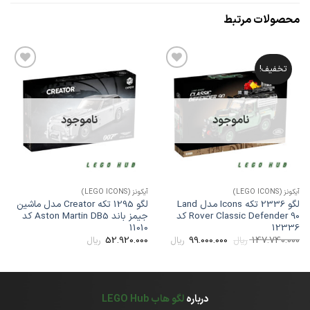
محصولات مرتبط
تخفیف!
افزودن
افزودن
به
به
علاقه
علاقه
مندی
مندی
ها
ها
ناموجود
ناموجود
یکونز (LEGO ICONS)
آیکونز (LEGO ICONS)
لگو 2336 تکه Icons مدل Land
لگو 1295 تکه Creator مدل ماشین
Rover Classic Defender 90 کد
جیمز باند Aston Martin DB5 کد
11010
1233
قیمت
قیمت
52.920.000
99.000.000
147.740.00
ریال
ریال
ریال
اصلی
فعلی
147.740.000 ریال
99.000.000 ریال
بود.
است.
درباره
لگو هاب LEGO Hub