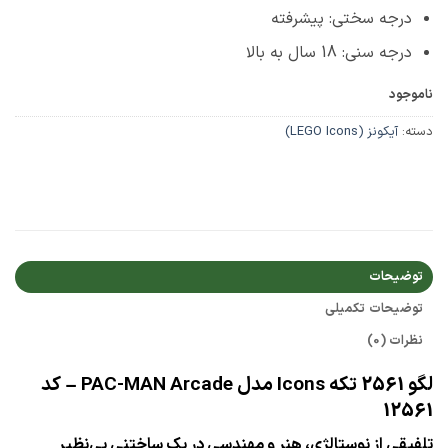
درجه سختی: پیشرفته
درجه سنی: 18 سال به بالا
ناموجود
دسته:
آیکونز (LEGO Icons)
توضیحات
توضیحات تکمیلی
نظرات (0)
لگو 2561 تکه Icons مدل
PAC-MAN Arcade
– کد
12561
تلفیقی از نوستالژی، هنر و مهندسی در یک ساختنی بی‌نظیر