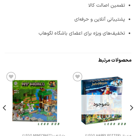
تضمین اصالت کالا
پشتیبانی آنلاین و حرفه‌ای
تخفیف‌های ویژه برای اعضای باشگاه لگوهاب
محصولات مرتبط
افزودن
افزودن
به
به
علاقه
علاقه
مندی
مندی
ها
ها
ناموجود
ری پاتر (LEGO HARRY POTTER)
ماینکرافت (LEGO MINECRAFT)
دوستان