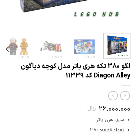
لگو 380 تکه هری پاتر مدل کوچه دیاگون
Diagon Alley کد 11339
26.000.000
ریال
سری: هری پاتر
تعداد قطعه: 380