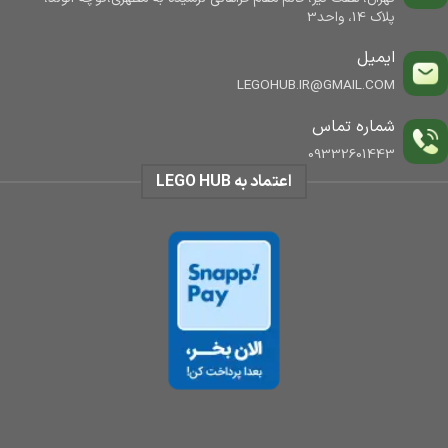
پلاک 14، واحد3
ایمیل
LEGOHUB.IR@GMAIL.COM
شماره تماس
09332601443
اعتماد به LEGO HUB