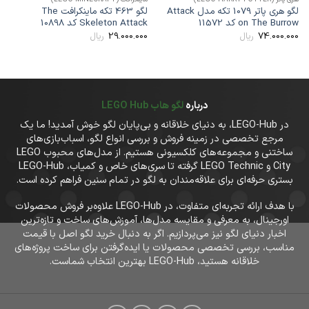
لگو هری پاتر 1079 تکه مدل Attack
لگو 463 تکه ماینکرافت The
on The Burro کد 11572
Skeleton Attack کد 10898
ter
00
29.000.000
74.000.00
ریال
ریال
درباره
لگو هاب LEGO Hub
در LEGO-Hub، به دنیای خلاقانه و بی‌پایان لگو خوش آمدید! ما یک
مرجع تخصصی در زمینه فروش و بررسی انواع لگو، اسباب‌بازی‌های
ساختنی و مجموعه‌های کلکسیونی هستیم. از مدل‌های محبوب LEGO
City و LEGO Technic گرفته تا سری‌های خاص و کمیاب، LEGO-Hub
بستری حرفه‌ای برای علاقه‌مندان به لگو در تمام سنین فراهم کرده است.
با هدف ارائه تجربه‌ای متفاوت، در LEGO-Hub علاوه‌بر فروش محصولات
اورجینال، به معرفی و مقایسه مدل‌ها، آموزش‌های ساخت و تازه‌ترین
اخبار دنیای لگو نیز می‌پردازیم. اگر به دنبال خرید لگو اصل با قیمت
مناسب، بررسی تخصصی محصولات یا ایده‌گرفتن برای ساخت پروژه‌های
خلاقانه هستید، LEGO-Hub بهترین انتخاب شماست.