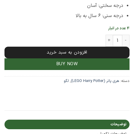
درجه سختی: آسان
درجه سنی: 6 سال به بالا
4 عدد در انبار
 380 تکه هری پاتر مدل کوچه دیاگون Diagon Alley کد 11339 عدد
افزودن به سبد خرید
BUY NOW
دسته:
هری پاتر (LEGO Harry Potter)
,
لگو
توضیحات
توضیحات تکمیلی