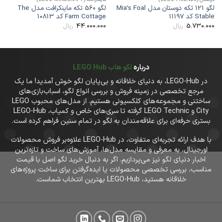
لگو 121 تکه دوستان مدل Mia’s Foal
لگو 560 تکه ماینکرافت مدل The
Stabl کد 11197
Farm Cottage کد 10813
ter
00
44.000.000
5.730.00
ریال
ریال
درباره
لگو هاب LEGO Hub
در LEGO-Hub، به دنیای خلاقانه و بی‌پایان لگو خوش آمدید! ما یک
مرجع تخصصی در زمینه فروش و بررسی انواع لگو، اسباب‌بازی‌های
ساختنی و مجموعه‌های کلکسیونی هستیم. از مدل‌های محبوب LEGO
City و LEGO Technic گرفته تا سری‌های خاص و کمیاب، LEGO-Hub
بستری حرفه‌ای برای علاقه‌مندان به لگو در تمام سنین فراهم کرده است.
با هدف ارائه تجربه‌ای متفاوت، در LEGO-Hub علاوه‌بر فروش محصولات
اورجینال، به معرفی و مقایسه مدل‌ها، آموزش‌های ساخت و تازه‌ترین
اخبار دنیای لگو نیز می‌پردازیم. اگر به دنبال خرید لگو اصل با قیمت
مناسب، بررسی تخصصی محصولات یا ایده‌گرفتن برای ساخت پروژه‌های
خلاقانه هستید، LEGO-Hub بهترین انتخاب شماست.