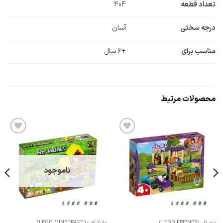
تعداد قطعه
404
درجه سختی
آسان
مناسب برای
+6 سال
محصولات مرتبط
افزودن
افزودن
به
به
علاقه
علاقه
مندی
مندی
ها
ها
ناموجود
وستان (LEGO FRIENDS)
ماینکرافت (LEGO MINECRAFT)
دوستان