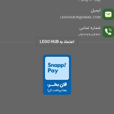
پلاک 14، واحد3
ایمیل
LEGOHUB.IR@GMAIL.COM
شماره تماس
09332601443
اعتماد به LEGO HUB