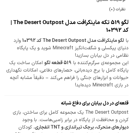
نظرات (0)
لگو 519 تکه ماینکرافت مدل The Desert Outpost |
کد 10392
با
لگو ماینکرافت مدل The Desert Outpost کد 10392
وارد
دنیای پیکسلی و شگفت‌انگیز Minecraft شوید و یک پایگاه
نظامی در دل بیابان بسازید!
این مجموعه‌ی سرگرم‌کننده با
519 قطعه لگو
امکان ساخت یک
پایگاه کامل با برج دیده‌بانی، حصارهای دفاعی، امکانات نگهداری
حیوانات و ابزارهای جنگی را فراهم می‌کند – دقیقاً مشابه آنچه
در بازی Minecraft دیده‌اید!
قلعه‌ای در دل بیابان برای دفاع شبانه
The Desert Outpost یک مجموعه کامل برای ساختن، بازی
کردن و محافظت از پایگاه در برابر زامبی‌هاست. با وجود
دیوارهای متحرک، برجک تیراندازی و TNT انفجاری
، کودکان