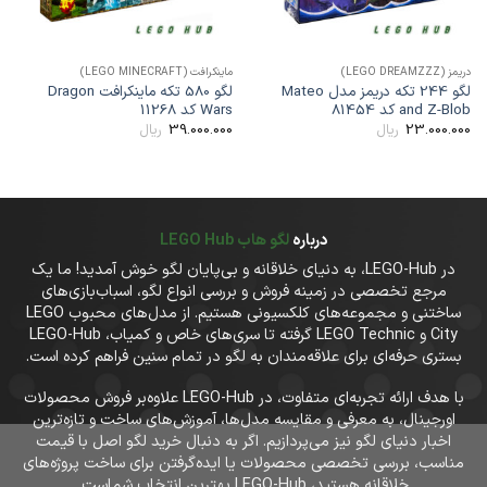
ریمز (LEGO DREAMZZZ)
ماینکرافت (LEGO MINECRAFT)
دوستان
لگو 244 تکه دریمز مدل Mateo
لگو 580 تکه ماینکرافت Dragon
and Z-Blo کد 81454
Wars کد 11268
ster
00
39.000.000
23.000.00
ریال
ریال
درباره
لگو هاب LEGO Hub
در LEGO-Hub، به دنیای خلاقانه و بی‌پایان لگو خوش آمدید! ما یک
مرجع تخصصی در زمینه فروش و بررسی انواع لگو، اسباب‌بازی‌های
ساختنی و مجموعه‌های کلکسیونی هستیم. از مدل‌های محبوب LEGO
City و LEGO Technic گرفته تا سری‌های خاص و کمیاب، LEGO-Hub
بستری حرفه‌ای برای علاقه‌مندان به لگو در تمام سنین فراهم کرده است.
با هدف ارائه تجربه‌ای متفاوت، در LEGO-Hub علاوه‌بر فروش محصولات
اورجینال، به معرفی و مقایسه مدل‌ها، آموزش‌های ساخت و تازه‌ترین
اخبار دنیای لگو نیز می‌پردازیم. اگر به دنبال خرید لگو اصل با قیمت
مناسب، بررسی تخصصی محصولات یا ایده‌گرفتن برای ساخت پروژه‌های
خلاقانه هستید، LEGO-Hub بهترین انتخاب شماست.