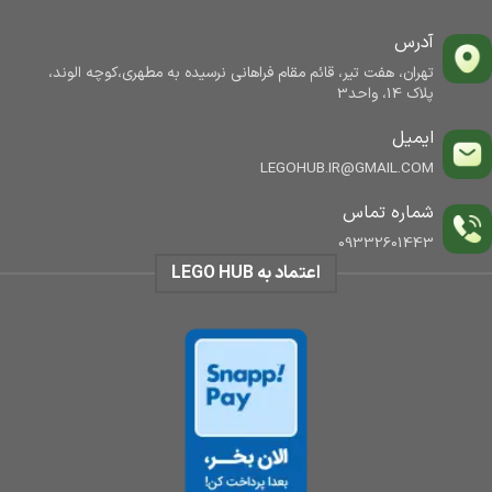
آدرس
تهران، هفت تیر، قائم مقام فراهانی نرسیده به مطهری،کوچه الوند،
پلاک 14، واحد3
ایمیل
LEGOHUB.IR@GMAIL.COM
شماره تماس
09332601443
اعتماد به LEGO HUB