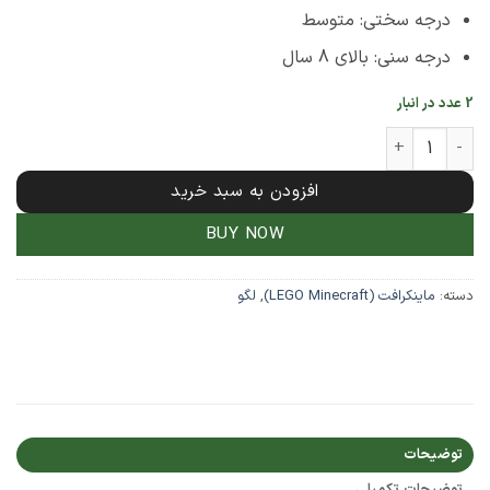
درجه سختی: متوسط
درجه سنی: بالای 8 سال
2 عدد در انبار
 519 تکه ماینکرافت مدل The Desert Outpost کد 10392 عدد
افزودن به سبد خرید
BUY NOW
دسته:
ماینکرافت (LEGO Minecraft)
,
لگو
توضیحات
توضیحات تکمیلی