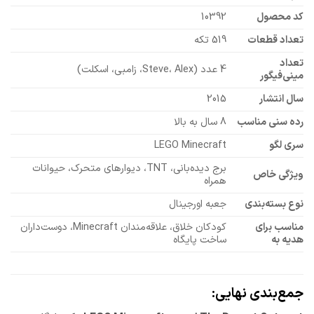
کد محصول
10392
تعداد قطعات
519 تکه
تعداد
4 عدد (Steve، Alex، زامبی، اسکلت)
مینی‌فیگور
سال انتشار
2015
رده سنی مناسب
8 سال به بالا
سری لگو
LEGO Minecraft
برج دیده‌بانی، TNT، دیوارهای متحرک، حیوانات
ویژگی خاص
همراه
نوع بسته‌بندی
جعبه اورجینال
مناسب برای
کودکان خلاق، علاقه‌مندان Minecraft، دوست‌داران
هدیه به
ساخت پایگاه
جمع‌بندی نهایی: