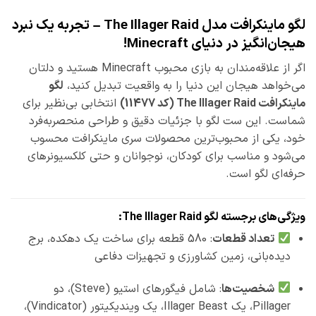
لگو ماینکرافت مدل The Illager Raid – تجربه یک نبرد
هیجان‌انگیز در دنیای Minecraft!
اگر از علاقه‌مندان به بازی محبوب Minecraft هستید و دلتان
می‌خواهد هیجان این دنیا را به واقعیت تبدیل کنید،
لگو
ماینکرافت The Illager Raid (کد 11477)
انتخابی بی‌نظیر برای
شماست. این ست لگو با جزئیات دقیق و طراحی منحصربه‌فرد
خود، یکی از محبوب‌ترین محصولات سری ماینکرافت محسوب
می‌شود و مناسب برای کودکان، نوجوانان و حتی کلکسیونرهای
حرفه‌ای لگو است.
ویژگی‌های برجسته لگو The Illager Raid:
تعداد قطعات
: 580 قطعه برای ساخت یک دهکده، برج
دیده‌بانی، زمین کشاورزی و تجهیزات دفاعی
شخصیت‌ها
: شامل فیگورهای استیو (Steve)، دو
Pillager، یک Illager Beast، یک ویندیکیتور (Vindicator)،