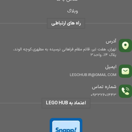
وبلاگ
راه های ارتباطی
آدرس
تهران، هفت تیر، قائم مقام فراهانی نرسیده به مطهری،کوچه الوند،
پلاک 14، واحد3
ایمیل
LEGOHUB.IR@GMAIL.COM
شماره تماس
09332601443
اعتماد به LEGO HUB