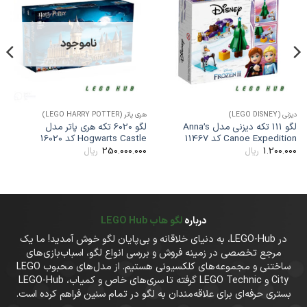
به
به
علاقه
علاقه
مندی
مندی
ها
ها
ناموجود
یزنی (LEGO DISNEY)
هری پاتر (LEGO HARRY POTTER)
دریمز (Z
لگو 111 تکه دیزنی مدل Anna’s
لگو 6020 تکه هری پاتر مدل
Canoe Expeditio کد 11467
Hogwarts Castle کد 16020
lob
00
250.000.000
1.200.00
ریال
ریال
درباره
لگو هاب LEGO Hub
در LEGO-Hub، به دنیای خلاقانه و بی‌پایان لگو خوش آمدید! ما یک
مرجع تخصصی در زمینه فروش و بررسی انواع لگو، اسباب‌بازی‌های
ساختنی و مجموعه‌های کلکسیونی هستیم. از مدل‌های محبوب LEGO
City و LEGO Technic گرفته تا سری‌های خاص و کمیاب، LEGO-Hub
بستری حرفه‌ای برای علاقه‌مندان به لگو در تمام سنین فراهم کرده است.