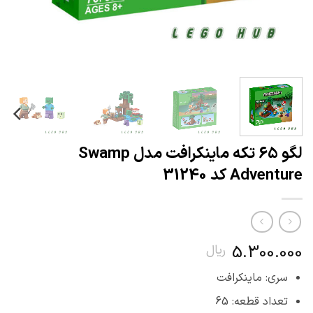
لگو 65 تکه ماینکرافت مدل Swamp
Adventure کد 31240
5.300.000
ریال
سری: ماینکرافت
تعداد قطعه: 65