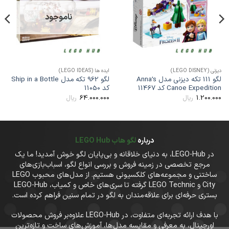
مندی
مندی
ها
ها
ناموجود
یزنی (LEGO DISNEY)
ایده ها (LEGO IDEAS)
دیزنی (
لگو 111 تکه دیزنی مدل Anna’s
لگو 962 تکه مدل Ship in a Bottle
Canoe Expeditio کد 11467
کد 11050
66
00
64.000.000
1.200.00
ریال
ریال
درباره
لگو هاب LEGO Hub
در LEGO-Hub، به دنیای خلاقانه و بی‌پایان لگو خوش آمدید! ما یک
مرجع تخصصی در زمینه فروش و بررسی انواع لگو، اسباب‌بازی‌های
ساختنی و مجموعه‌های کلکسیونی هستیم. از مدل‌های محبوب LEGO
City و LEGO Technic گرفته تا سری‌های خاص و کمیاب، LEGO-Hub
بستری حرفه‌ای برای علاقه‌مندان به لگو در تمام سنین فراهم کرده است.
با هدف ارائه تجربه‌ای متفاوت، در LEGO-Hub علاوه‌بر فروش محصولات
اورجینال، به معرفی و مقایسه مدل‌ها، آموزش‌های ساخت و تازه‌ترین