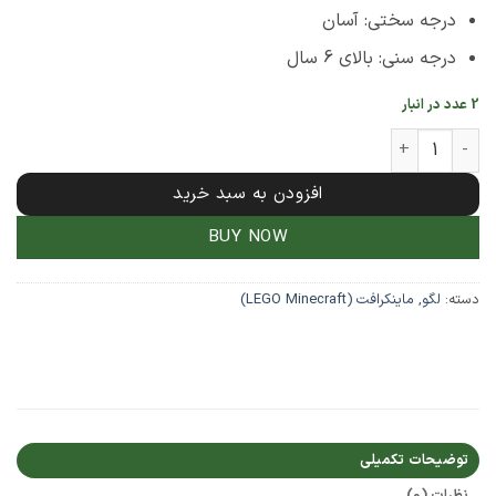
درجه سختی: آسان
درجه سنی: بالای 6 سال
2 عدد در انبار
 65 تکه ماینکرافت مدل Swamp Adventure کد 31240 عدد
افزودن به سبد خرید
BUY NOW
دسته:
لگو
,
ماینکرافت (LEGO Minecraft)
توضیحات تکمیلی
نظرات (0)