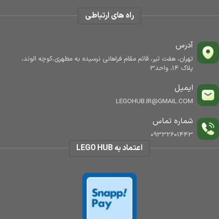
راه های ارتباطی
آدرس
تهران، هفت تیر، قائم مقام فراهانی نرسیده به مطهری،کوچه الوند،
پلاک 14، واحد3
ایمیل
LEGOHUB.IR@GMAIL.COM
شماره تماس
09332601443
اعتماد به LEGO HUB