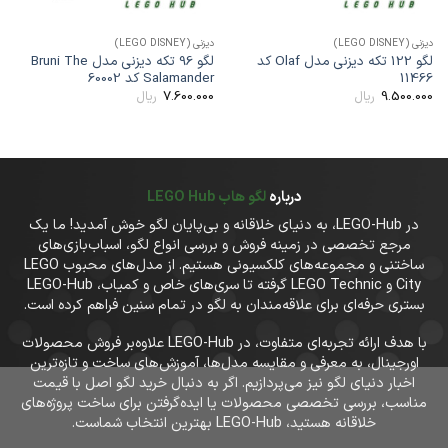
یزنی (LEGO DISNEY)
دیزنی (LEGO DISNEY)
دیزنی (
لگو 122 تکه دیزنی مدل Olaf کد
لگو 96 تکه دیزنی مدل Bruni The
1146
Salamander کد 60002
08
7.600.000
9.500.00
ریال
ریال
00
درباره
لگو هاب LEGO Hub
در LEGO-Hub، به دنیای خلاقانه و بی‌پایان لگو خوش آمدید! ما یک
مرجع تخصصی در زمینه فروش و بررسی انواع لگو، اسباب‌بازی‌های
ساختنی و مجموعه‌های کلکسیونی هستیم. از مدل‌های محبوب LEGO
City و LEGO Technic گرفته تا سری‌های خاص و کمیاب، LEGO-Hub
بستری حرفه‌ای برای علاقه‌مندان به لگو در تمام سنین فراهم کرده است.
با هدف ارائه تجربه‌ای متفاوت، در LEGO-Hub علاوه‌بر فروش محصولات
اورجینال، به معرفی و مقایسه مدل‌ها، آموزش‌های ساخت و تازه‌ترین
اخبار دنیای لگو نیز می‌پردازیم. اگر به دنبال خرید لگو اصل با قیمت
مناسب، بررسی تخصصی محصولات یا ایده‌گرفتن برای ساخت پروژه‌های
خلاقانه هستید، LEGO-Hub بهترین انتخاب شماست.