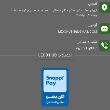
آدرس
تهران، هفت تیر، قائم مقام فراهانی نرسیده به مطهری،کوچه الوند،
پلاک 14، واحد3
ایمیل
LEGOHUB.IR@GMAIL.COM
شماره تماس
09332601443
اعتماد به LEGO HUB