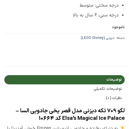
درجه سختی: متوسط
درجه سنی: 6 سال به بالا
ناموجود
دسته:
دیزنی (LEGO Disney)
توضیحات
توضیحات تکمیلی
نظرات (0)
لگو 709 تکه دیزنی مدل قصر یخی جادویی السا –
Elsa’s Magical Ice Palace کد 10664
به دنیای یخ‌زده و جادویی انیمیشن Frozen خوش آمدید! با