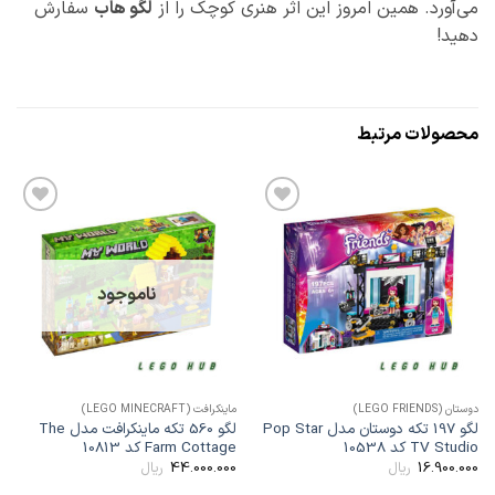
می‌آورد. همین امروز این اثر هنری کوچک را از
لگو هاب
سفارش
دهید!
محصولات مرتبط
افزودن
افزودن
به
به
علاقه
علاقه
مندی
مندی
ها
ها
ناموجود
وستان (LEGO FRIENDS)
ماینکرافت (LEGO MINECRAFT)
دوستان
لگو 197 تکه دوستان مدل Pop Star
لگو 560 تکه ماینکرافت مدل The
TV Studi کد 10538
Farm Cottage کد 10813
ide
00
44.000.000
16.900.00
ریال
ریال