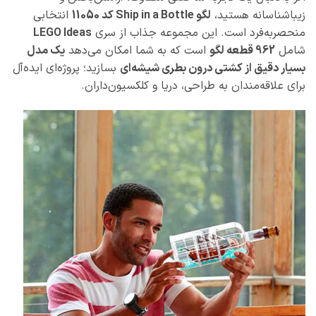
زیباشناسانه هستید،
لگو Ship in a Bottle کد 11050
انتخابی
منحصربه‌فرد است. این مجموعه جذاب از سری
LEGO Ideas
شامل
962 قطعه لگو
است که به شما امکان می‌دهد
یک مدل
بسیار دقیق از کشتی درون بطری شیشه‌ای
بسازید؛ پروژه‌ای ایده‌آل
برای علاقه‌مندان به طراحی، دریا و کلکسیون‌داران.