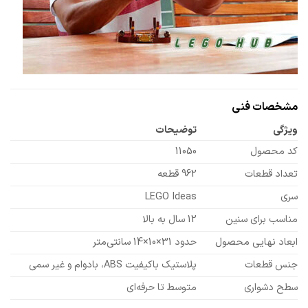
مشخصات فنی
ویژگی
توضیحات
کد محصول
11050
تعداد قطعات
962 قطعه
سری
LEGO Ideas
مناسب برای سنین
12 سال به بالا
ابعاد نهایی محصول
حدود 31×10×14 سانتی‌متر
جنس قطعات
پلاستیک باکیفیت ABS، بادوام و غیر سمی
سطح دشواری
متوسط تا حرفه‌ای