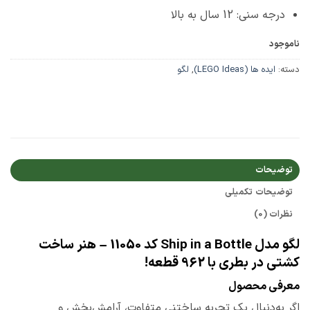
درجه سنی: 12 سال به بالا
ناموجود
دسته:
ایده ها (LEGO Ideas)
,
لگو
توضیحات
توضیحات تکمیلی
نظرات (0)
لگو مدل Ship in a Bottle کد 11050 – هنر ساخت
کشتی در بطری با 962 قطعه!
معرفی محصول
اگر به‌دنبال یک تجربه ساختنی متفاوت، آرامش‌بخش و