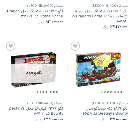
ینجاگو (LEGO NINJAGO)
نینجاگو (LEGO NINJAGO)
لگو 1173 تکه نینجاگو مدل حمله
لگو 1212 تکه نینجاگو مدل Dragon
اژدها به دهکده Dragon’s Forge کد
Stone Shrine کد 35664
1058
93.000.000
ریال
64.170.00
ریال
افزودن
افزودن
به
به
علاقه
علاقه
مندی
مندی
ها
ها
ناموجود
ینجاگو (LEGO NINJAGO)
نینجاگو (LEGO NINJAGO)
لگو 1821 تکه نینجاگو مدل
لگو 2366 نینجاگو مدل Destiny’s
Destiny’s Bount کد 11558
Bounty کد 10723
138.000.000
137.000.00
ریال
ریال