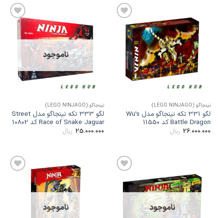
افزودن
افزودن
به
به
علاقه
علاقه
مندی
مندی
ها
ها
ناموجود
ینجاگو (LEGO NINJAGO)
نینجاگو (LEGO NINJAGO)
لگو 331 تکه نینجاگو مدل Wu’s
لگو 333 تکه نینجاگو مدل Street
Battle Drago کد 11550
Race of Snake Jaguar کد 10802
25.000.000
26.000.00
ریال
ریال
افزودن
افزودن
به
به
علاقه
علاقه
مندی
مندی
ها
ها
ناموجود
ناموجود