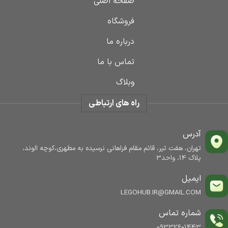
صفحه اصلی
فروشگاه
درباره ما
تماس با ما
وبلاگ
راه های ارتباطی
آدرس
تهران، هفت تیر، قائم مقام فراهانی نرسیده به مطهری،کوچه الوند،
پلاک 14، واحد3
ایمیل
LEGOHUB.IR@GMAIL.COM
شماره تماس
09332601443