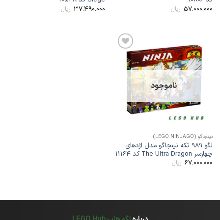
37.490.000
57.000.00
ریال
ریال
افزودن
به
علاقه
مندی
ها
ناموجود
ینجاگو (LEGO NINJAGO)
لگو 989 تکه نینجاگو مدل اژدهای
هارسر The Ultra Dragon کد 11164
67.000.00
ریال
درباره
لگو هاب LEGO Hub