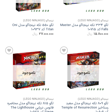
ینجاگو (LEGO NINJAGO)
نینجاگو (LEGO NINJAGO)
لگو 334 تکه نینجاگو مدل Master
لگو 550 تکه نینجاگو مدل Oni
Fall کد 10715
Titan کد 10937
27.000.000
15.800.00
ریال
ریال
افزودن
افزودن
به
به
علاقه
علاقه
مندی
مندی
ها
ها
ناموجود
ناموجود
ینجاگو (LEGO NINJAGO)
نینجاگو (LEGO NINJAGO)
لگو 809 تکه نینجاگو مدل معبد
لگو 815 تکه نینجاگو مدل محاصره
رستاخیز Temple of Resurrection
فانوس دریایی The Lighthouse
د 10806
Siege کد 10528