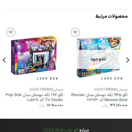
محصولات مرتبط
افزودن
افزودن
به
به
علاقه
علاقه
مندی
مندی
ها
ها
ناموجود
وستان (LEGO FRIENDS)
دوستان (LEGO FRIENDS)
دوستان
لگو 945 تکه دوستان مدل Rescue
لگو 197 تکه دوستان مدل Pop Star
Mission Boa کد 11373
TV Studio کد 10538
able
00
16.900.000
49.170.00
ریال
ریال
درباره
لگو هاب LEGO Hub