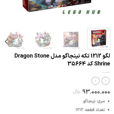
لگو 1212 تکه نینجاگو مدل Dragon Stone
Shrine کد 35664
93.000.000
ریال
سری: نینجاگو
تعداد قطعه: 1212