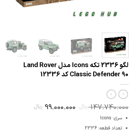
لگو 2336 تکه Icons مدل Land Rover
Classic Defender 90 کد 12336
قیمت
قیمت
99.000.000
147.740.000
ریال
ریال
اصلی
فعلی
سری: Icons
147.740.000 ریال
00.000
بود.
است.
تعداد قطعه: 2336