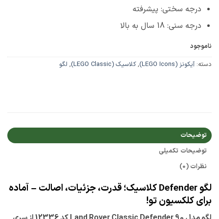
درجه سختی: پیشرفته
درجه سنی: 18 سال به بالا
ناموجود
دسته:
آیکونز (LEGO Icons)
,
کلاسیک (LEGO Classic)
,
لگو
توضیحات
توضیحات تکمیلی
نظرات (0)
لگو Defender کلاسیک؛ قدرت، جزئیات، اصالت – آماده
برای کلکسیون تو!
لگو مدل Land Rover Classic Defender 90 کد 12336 از سری