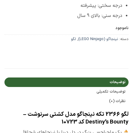
درجه سختی: پیشرفته
درجه سنی: بالای 9 سال
ناموجود
دسته:
نینجاگو (LEGO Ninjago)
,
لگو
توضیحات
توضیحات تکمیلی
نظرات (0)
لگو 2366 تکه نینجاگو مدل کشتی سرنوشت –
Destiny’s Bounty کد 10723
یک ماجراجویی بزرگ در دل دریا با نینجاهای شجاع!