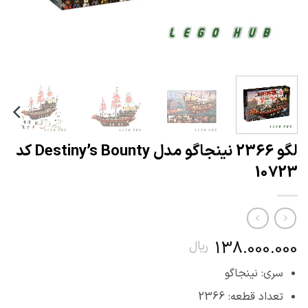
لگو 2366 نینجاگو مدل Destiny’s Bounty کد
10723
138.000.000
ریال
سری: نینجاگو
تعداد قطعه: 2366