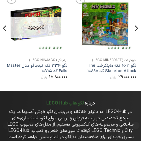
افزودن
افزودن
به
به
علاقه
علاقه
مندی
مندی
ها
ها
ناموجود
اینکرافت (LEGO MINECRAFT)
نینجاگو (LEGO NINJAGO)
دریمز (Z
لگو 463 تکه ماینکرافت The
لگو 334 تکه نینجاگو مدل Master
Skeleton Attac کد 10898
Falls کد 10715
lob
00
15.800.000
29.000.00
ریال
ریال
درباره
لگو هاب LEGO Hub
در LEGO-Hub، به دنیای خلاقانه و بی‌پایان لگو خوش آمدید! ما یک
مرجع تخصصی در زمینه فروش و بررسی انواع لگو، اسباب‌بازی‌های
ساختنی و مجموعه‌های کلکسیونی هستیم. از مدل‌های محبوب LEGO
City و LEGO Technic گرفته تا سری‌های خاص و کمیاب، LEGO-Hub
بستری حرفه‌ای برای علاقه‌مندان به لگو در تمام سنین فراهم کرده است.