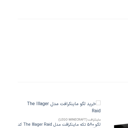
+
افزودن
افزودن
به
به
ماینکرافت (LEGO MINECRAFT)
علاقه
علاقه
لگو 580 تکه ماینکرافت مدل The Illager Raid کد
مندی
مندی