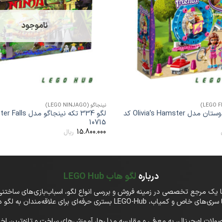
ها
ناموجود
+
نینجاگو (LEGO NINJAGO)
لگو 84 تکه دوستان مدل Olivia’s Hamster کد
10715
15.800.000
ریال
درباره
لگو هاب LEGO Hub
تفاوت، در LEGO-Hub علاوه‌بر فروش محصولات اورجینال، به معرفی و مقایسه مدل‌ها، آموزش‌های ساخت و