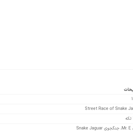
حات
Street Race of Snake J
Snake 