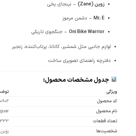
زوین (Zane)
– نینجای یخی
Mr. E
– دشمن مرموز
Oni Bike Warrior
– جنگجوی تاریکی
لوازم جانبی مثل شمشیر، کاتانا، پرتاب‌کننده، زنجیر
دفترچه راهنمای تصویری ساخت
جدول مشخصات محصول:
ویژگی
توضی
کد محصول
10802
نام محصول
aguar
تعداد قطعات
333 تکه
شخصیت‌ها
زوین، Mr. E، جنگجوی Jaguar