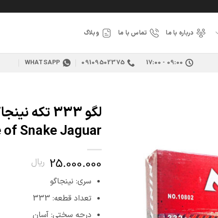
درباره با ما
تماس با ما
وبلاگ
WHATSAPP
09109502375
09:00 - 17:00
افزودن
Race of Snake Jaguar کد
به
علاقه
مندی
ها
25.000.000
ریال
سری: نینجاگو
تعداد قطعه: 333
درجه سختی: آسان