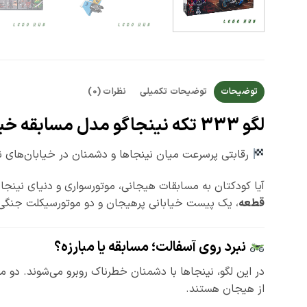
توضیحات
توضیحات تکمیلی
نظرات (0)
لگو 333 تکه نینجاگو مدل مسابقه خیابانی – Street Race of Snake Jaguar کد 10802
رقابتی پرسرعت میان نینجاها و دشمنان در خیابان‌های نی
آیا کودکتان به مسابقات هیجانی، موتورسواری و دنیای نینجاه
قطعه
، یک پیست خیابانی پرهیجان و دو موتورسیکلت جنگی قد
نبرد روی آسفالت؛ مسابقه یا مبارزه؟
در این لگو، نینجاها با دشمنان خطرناک روبرو می‌شوند. دو م
از هیجان هستند.