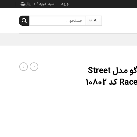
ورود
سبد خرید /
0
ریال
جستجو
برای:
لگو 333 تکه نینجاگو مدل Street
 10802