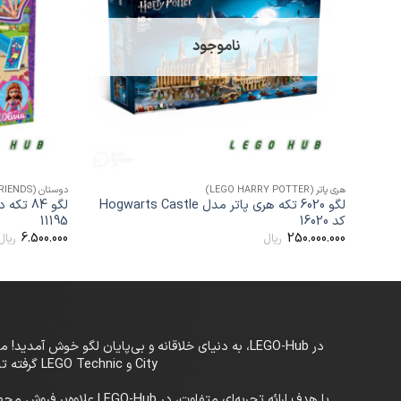
ها
ناموجود
+
هری پاتر (LEGO HARRY POTTER)
دوستان (LEGO FRIENDS)
لگو 6020 تکه هری پاتر مدل Hogwarts Castle
کد 16020
11195
6.500.000
250.000.000
ریال
ریال
City و LEGO Technic گرفته تا سری‌های خاص و کمیاب، LEGO-Hub بستری حرفه‌ای برای علاقه‌مندان به لگو در تمام سنین فراهم کرده است.
با هدف ارائه تجربه‌ای م