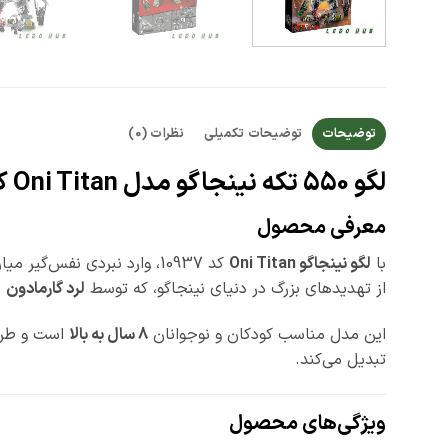
توضیحات
توضیحات تکمیلی
نظرات (0)
لگو 550 تکه نینجاگو مدل Oni Titan کد 10937 | تایتان تاریکی وارد می‌شود!
معرفی محصول
با
لگو نینجاگو Oni Titan
کد 10937، وارد نبردی نفس‌گیر میان خیر و شر شوید! این ست شگفت‌انگیز با
از تهدیدهای بزرگ در دنیای نینجاگو، که توسط
لرد گارمادون
ه
این مدل مناسب کودکان و نوجوانان
8 سال به بالا
است و طراح
تبدیل می‌کند.
ویژگی‌های محصول