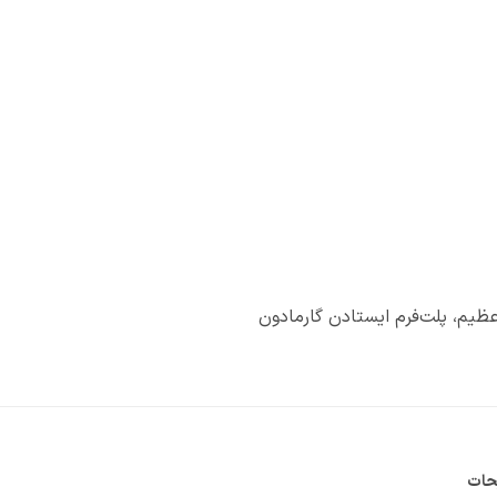
یم، پلت‌فرم ایستادن گارمادون
حات