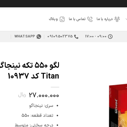
درباره با ما
تماس با ما
وبلاگ
WHATSAPP
09109502375
09:00 - 17:00
افزودن
Titan کد 10937
به
علاقه
مندی
ها
27.000.000
ریال
سری: نینجاگو
تعداد قطعه: 550
درجه سختی: متوسط