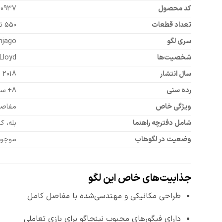
کد محصول
10937
تعداد قطعات
550 تکه
سری لگو
njago
شخصیت‌ها
Lloyd
سال انتشار
2018
رده سنی
8+ سال
ویژگی خاص
مفاصل
شامل دفترچه راهنما
بله، ک
وضعیت در لگوهاب
موجود 
جذابیت‌های خاص این لگو
طراحی مکانیکی و مهندسی‌شده با مفاصل کامل
دارای فیگورهای محبوب نینجاگو برای بازی تعاملی