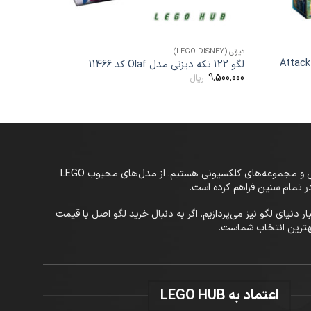
+
+
دیزنی (LEGO DISNEY)
هری پاتر (LEGO HARRY POTTER)
 مدل Attack on The
لگو 122 تکه دیزنی مدل Olaf کد 11466
60140
9.500.000
ریال
380.000
در LEGO-Hub، به دنیای خلاقانه و بی‌پایان لگو خوش آمدید! ما یک مرجع تخصصی در زمینه فروش و بررسی انواع لگو، اسباب‌بازی‌های ساختنی و مجموعه‌های کلکسیونی هستیم. از مدل‌های محبوب LEGO
 تازه‌ترین اخبار دنیای لگو نیز می‌پردازیم. اگر به دنبال خرید لگو اصل با قیمت
اعتماد به LEGO HUB