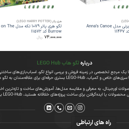
+
هری پاتر (LEGO HARRY POTTER)
لگو 111 تکه دیزنی مدل Anna’s Canoe
لگو هری پاتر 1079 تکه
Burrow کد 11572
74.000.000
ریال
درباره
لگو هاب LEGO Hub
تفاوت، در LEGO-Hub علاوه‌بر فروش محصولات اورجینال، به معرفی و مقایسه مدل‌ها، آموزش‌های ساخت و
ا ایده‌گرفتن برای ساخت پروژه‌های خلاقانه هستید، LEGO-Hub بهترین انتخاب شماست.
راه های ارتباطی