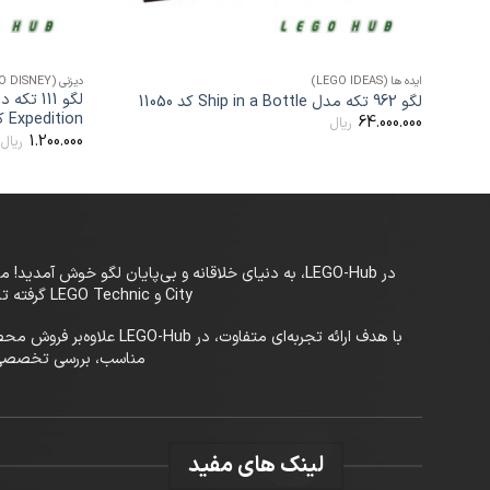
+
ایده ها (LEGO IDEAS)
دیزنی (LEGO DISNEY)
لگو 962 تکه مدل Ship in a Bottle کد 11050
Expedition کد 11467
64.000.000
ریال
1.200.000
ریال
City و LEGO Technic گرفته تا سری‌های خاص و کمیاب، LEGO-Hub بستری حرفه‌ای برای علاقه‌مندان به لگو در تمام سنین فراهم کرده است.
با هدف ارائه تجربه‌ای م
مناسب، بررسی تخصصی محصولات ی
لینک های مفید