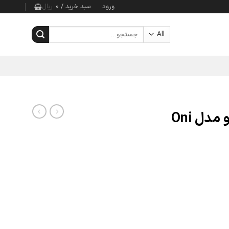
ورود
سبد خرید /
0
ریال
جستجو
برای:
لگو 550 تکه نینجاگو مدل Oni