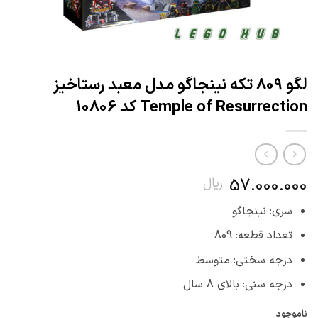
لگو 809 تکه نینجاگو مدل معبد رستاخیز
Temple of Resurrection کد 10806
57.000.000
ریال
سری: نینجاگو
تعداد قطعه: 809
درجه سختی: متوسط
درجه سنی: بالای 8 سال
ناموجود