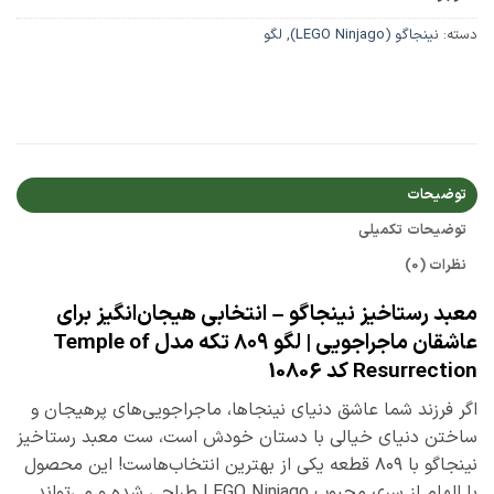
دسته:
نینجاگو (LEGO Ninjago)
,
لگو
توضیحات
توضیحات تکمیلی
نظرات (0)
معبد رستاخیز نینجاگو – انتخابی هیجان‌انگیز برای
عاشقان ماجراجویی | لگو ۸۰۹ تکه مدل Temple of
Resurrection کد 10806
اگر فرزند شما عاشق دنیای نینجاها، ماجراجویی‌های پرهیجان و
ساختن دنیای خیالی با دستان خودش است، ست معبد رستاخیز
نینجاگو با ۸۰۹ قطعه یکی از بهترین انتخاب‌هاست! این محصول
با الهام از سری محبوب LEGO Ninjago طراحی شده و می‌تواند